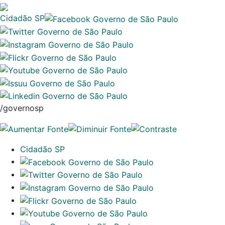
Cidadão SP
/governosp
Cidadão SP