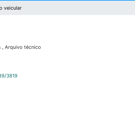
o veicular
s
,
Arquivo técnico
789/3819