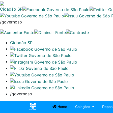
Cidadão SP
/governosp
Cidadão SP
/governosp
Home
Coleções
Reposi