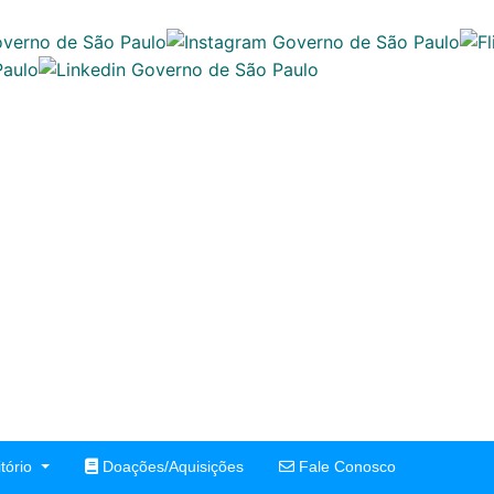
tório
Doações/Aquisições
Fale Conosco