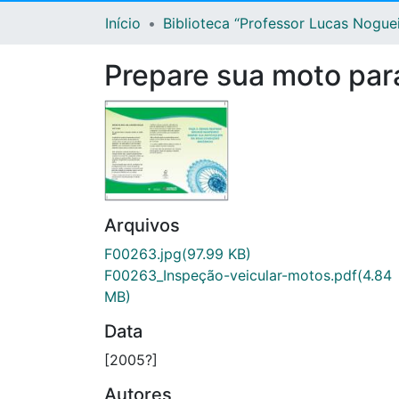
Início
Biblioteca “Professor Lucas Nogue
Prepare sua moto para
Arquivos
F00263.jpg
(97.99 KB)
F00263_Inspeção-veicular-motos.pdf
(4.84
MB)
Data
[2005?]
Autores