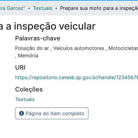
ira Garcez”
Textuais
Prepare sua moto para a inspeçã
 a inspeção veicular
Palavras-chave
Poluição do ar
,
Veículos automotores
,
Motocicleta
,
Memória
URI
https://repositorio.cetesb.sp.gov.br/handle/123456
Coleções
Textuais
Página do item completo