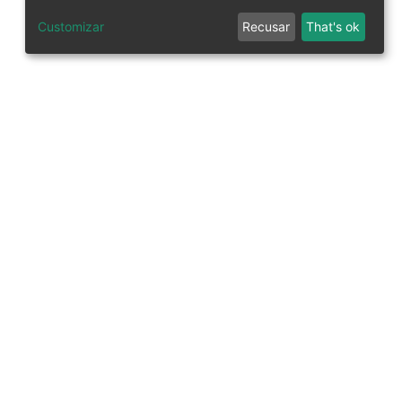
Customizar
Recusar
That's ok
tworks