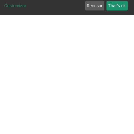
Customizar
Recusar
That's ok
Ouvidoria
Transparência
SIC