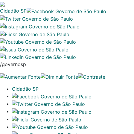
Cidadão SP
/governosp
Cidadão SP