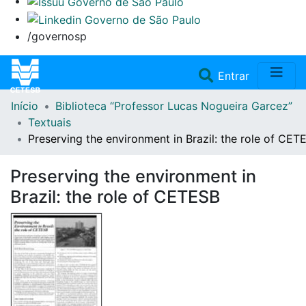
/governosp
(current)
Entrar
Início
Biblioteca “Professor Lucas Nogueira Garcez”
Home
Textuais
Preserving the environment in Brazil: the role of CET
Coleções
Preserving the environment in
Repositório
Brazil: the role of CETESB
Doações/Aquisições
Fale Conosco