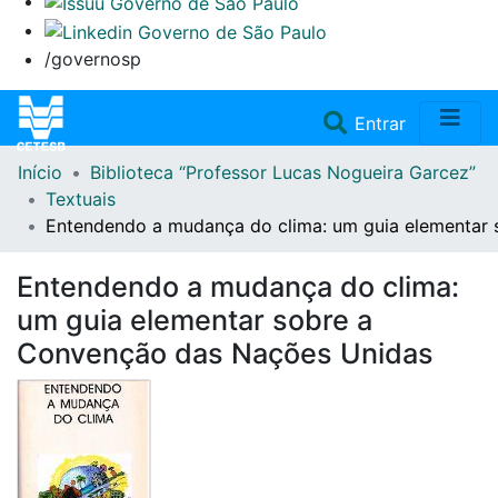
/governosp
(current)
Entrar
Início
Biblioteca “Professor Lucas Nogueira Garcez”
Home
Textuais
Entendendo a mudança do clima: um guia elementar
Coleções
Entendendo a mudança do clima:
Repositório
um guia elementar sobre a
Convenção das Nações Unidas
Doações/Aquisições
Fale Conosco