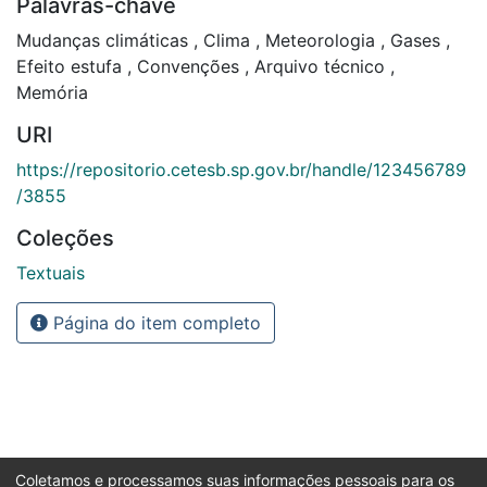
Palavras-chave
Mudanças climáticas
,
Clima
,
Meteorologia
,
Gases
,
Efeito estufa
,
Convenções
,
Arquivo técnico
,
Memória
URI
https://repositorio.cetesb.sp.gov.br/handle/123456789
/3855
Coleções
Textuais
Página do item completo
Coletamos e processamos suas informações pessoais para os