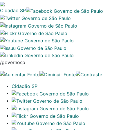
Cidadão SP
/governosp
Cidadão SP