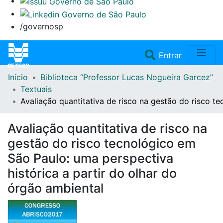
/governosp
(current)
Entrar
Início
Biblioteca “Professor Lucas Nogueira Garcez”
Home
Textuais
Avaliação quantitativa de risco na gestão do risco t
Coleções
Avaliação quantitativa de risco na
Repositório
gestão do risco tecnológico em
São Paulo: uma perspectiva
Doações/Aquisições
histórica a partir do olhar do
órgão ambiental
Fale Conosco