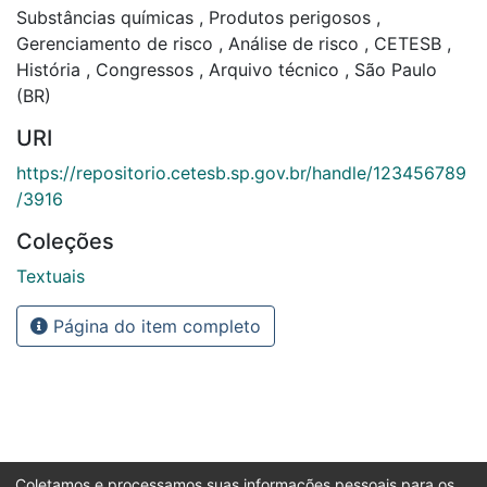
Substâncias químicas
,
Produtos perigosos
,
Gerenciamento de risco
,
Análise de risco
,
CETESB
,
História
,
Congressos
,
Arquivo técnico
,
São Paulo
(BR)
URI
https://repositorio.cetesb.sp.gov.br/handle/123456789
/3916
Coleções
Textuais
Página do item completo
Coletamos e processamos suas informações pessoais para os