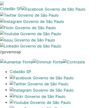
Cidadão SP
/governosp
Cidadão SP