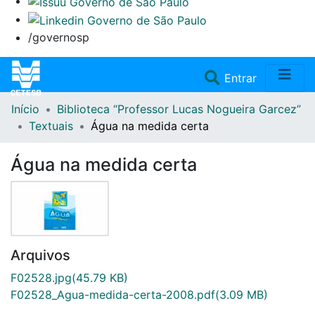
/governosp
(current)
Entrar
Início
Biblioteca “Professor Lucas Nogueira Garcez”
Home
Textuais
Água na medida certa
Coleções
Água na medida certa
Repositório
Doações/Aquisições
Arquivos
Fale Conosco
F02528.jpg
(45.79 KB)
F02528_Agua-medida-certa-2008.pdf
(3.09 MB)