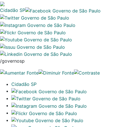
Cidadão SP
/governosp
Cidadão SP