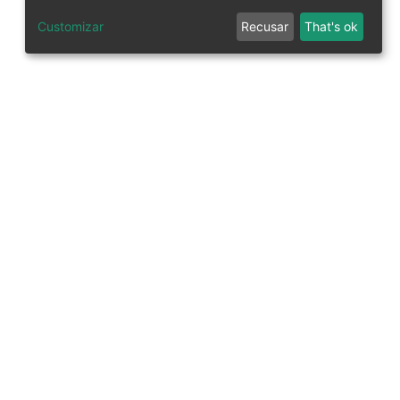
Customizar
Recusar
That's ok
tworks