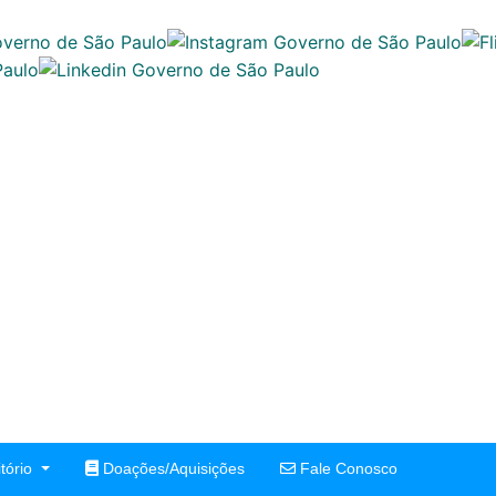
tório
Doações/Aquisições
Fale Conosco