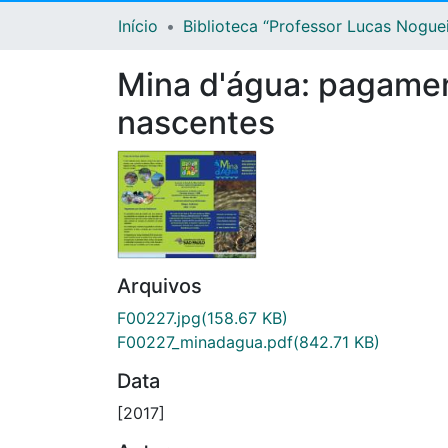
Início
Biblioteca “Professor Lucas Nogue
Mina d'água: pagamen
nascentes
Arquivos
F00227.jpg
(158.67 KB)
F00227_minadagua.pdf
(842.71 KB)
Data
[2017]