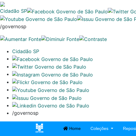
Cidadão SP
/governosp
Cidadão SP
/governosp
Home
Coleções
Reposi