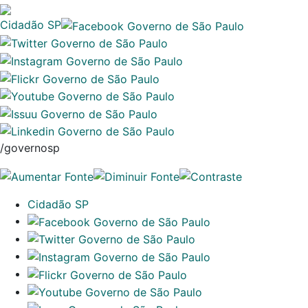
Cidadão SP
/governosp
Cidadão SP