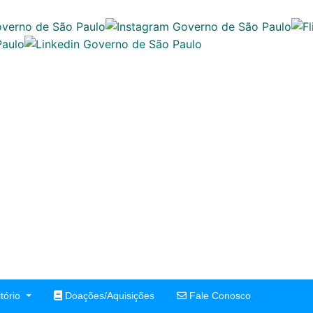
tório
Doações/Aquisições
Fale Conosco