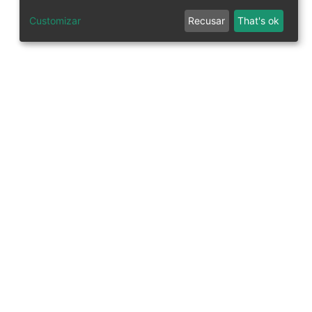
Customizar
Recusar
That's ok
tworks