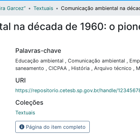
ira Garcez”
Textuais
Comunicação ambiental na décad
l na década de 1960: o pione
Palavras-chave
Educação ambiental
,
Comunicação ambiental
,
Empr
saneamento
,
CICPAA
,
História
,
Arquivo técnico
,
M
URI
https://repositorio.cetesb.sp.gov.br/handle/123456
Coleções
Textuais
Página do item completo