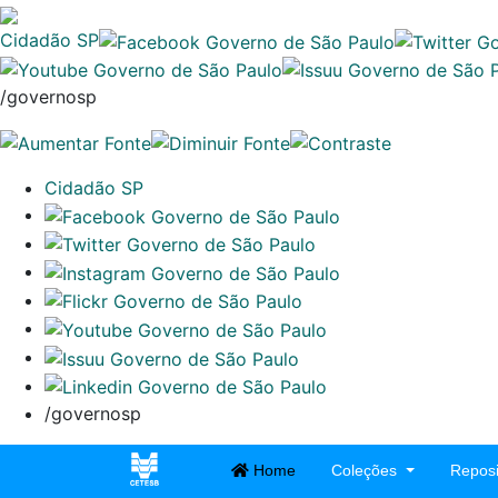
Cidadão SP
/governosp
Cidadão SP
/governosp
Home
Coleções
Reposi