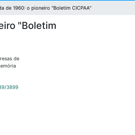
a de 1960: o pioneiro "Boletim CICPAA"
iro "Boletim
esas de
emória
789/3899