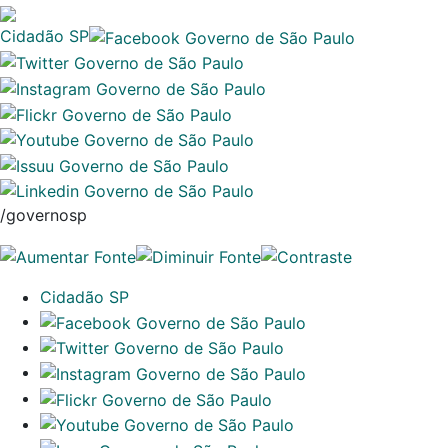
Cidadão SP
/governosp
Cidadão SP