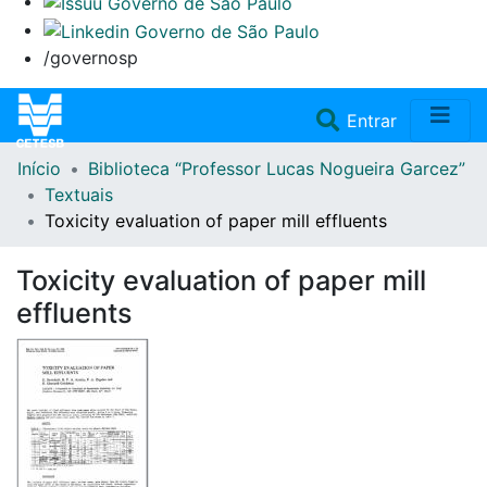
/governosp
(current)
Entrar
Início
Biblioteca “Professor Lucas Nogueira Garcez”
Home
Textuais
Toxicity evaluation of paper mill effluents
Coleções
Toxicity evaluation of paper mill
Repositório
effluents
Doações/Aquisições
Fale Conosco