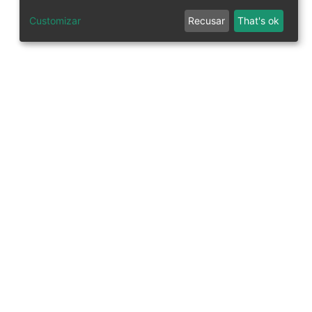
Customizar
Recusar
That's ok
tworks