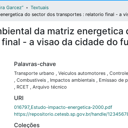
ira Garcez”
Textuais
nergetica do sector dos transportes : relatorio final - a v
biental da matriz energetica 
 final - a visao da cidade do f
Palavras-chave
Transporte urbano
,
Veiculos automotores
,
Controle
,
Combustiveis
,
Impactos ambientais
,
Emissao de p
,
RCET
,
Arquivo técnico
URI
016797_Estudo-impacto-energetica-2000.pdf
https://repositorio.cetesb.sp.gov.br/handle/123456
Coleções