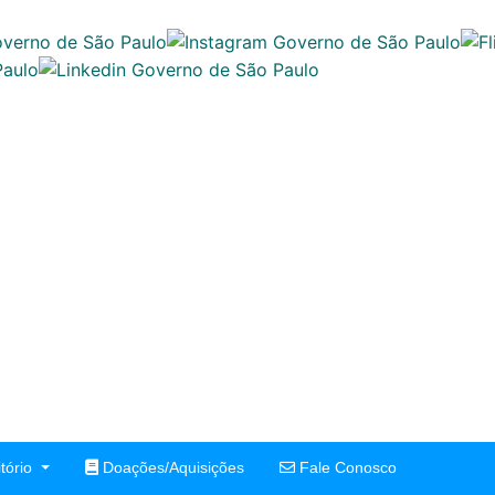
tório
Doações/Aquisições
Fale Conosco