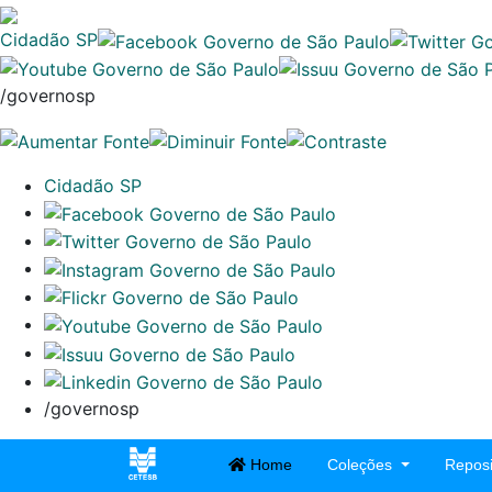
Cidadão SP
/governosp
Cidadão SP
/governosp
Home
Coleções
Reposi