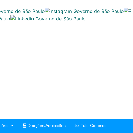
tório
Doações/Aquisições
Fale Conosco