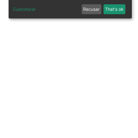
Customizar
Recusar
That's ok
tworks