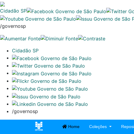
Cidadão SP
/governosp
Cidadão SP
/governosp
Home
Coleções
Reposi