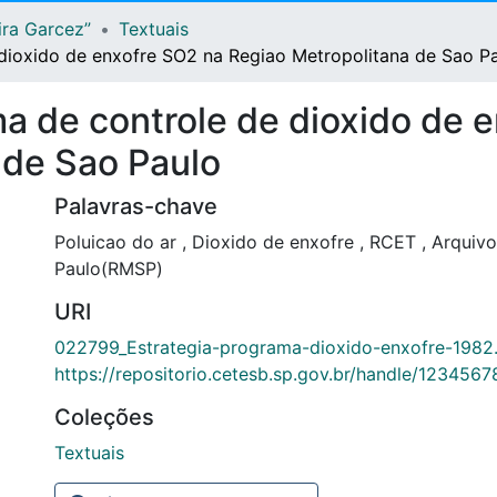
ira Garcez”
Textuais
 dioxido de enxofre SO2 na Regiao Metropolitana de Sao P
a de controle de dioxido de 
 de Sao Paulo
Palavras-chave
Poluicao do ar
,
Dioxido de enxofre
,
RCET
,
Arquivo
Paulo(RMSP)
URI
022799_Estrategia-programa-dioxido-enxofre-1982
https://repositorio.cetesb.sp.gov.br/handle/123456
Coleções
Textuais