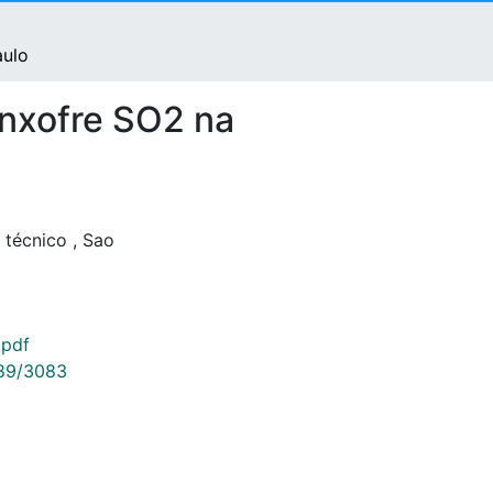
aulo
enxofre SO2 na
 técnico
,
Sao
.pdf
789/3083