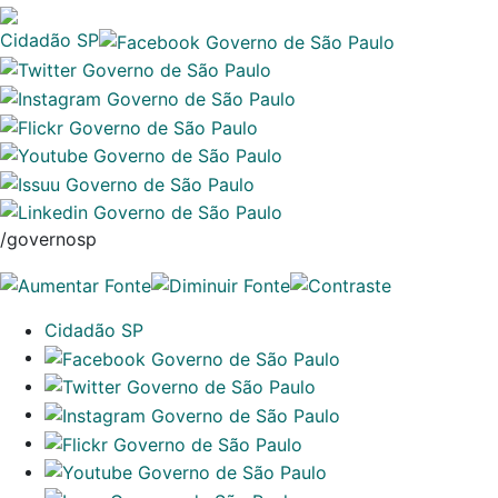
Cidadão SP
/governosp
Cidadão SP