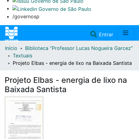
/governosp
(current)
Entrar
Início
Biblioteca “Professor Lucas Nogueira Garcez”
Home
Textuais
Projeto Elbas - energia de lixo na Baixada Santista
Coleções
Projeto Elbas - energia de lixo na
Repositório
Baixada Santista
Doações/Aquisições
Fale Conosco