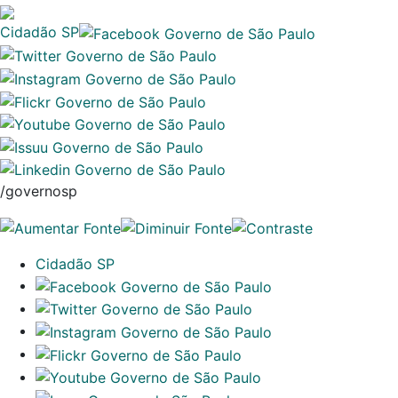
Cidadão SP
/governosp
Cidadão SP