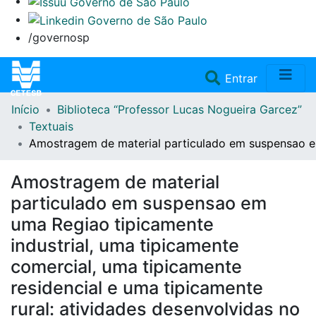
/governosp
(current)
Entrar
Início
Biblioteca “Professor Lucas Nogueira Garcez”
Home
Textuais
Amostragem de material particulado em suspensao em u
Coleções
Amostragem de material
Repositório
particulado em suspensao em
uma Regiao tipicamente
Doações/Aquisições
industrial, uma tipicamente
comercial, uma tipicamente
Fale Conosco
residencial e uma tipicamente
rural: atividades desenvolvidas no