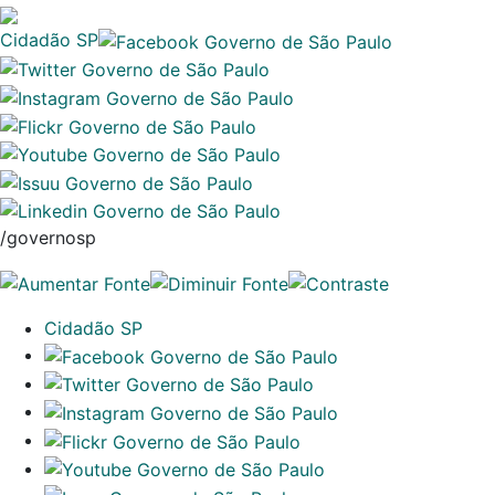
Cidadão SP
/governosp
Cidadão SP