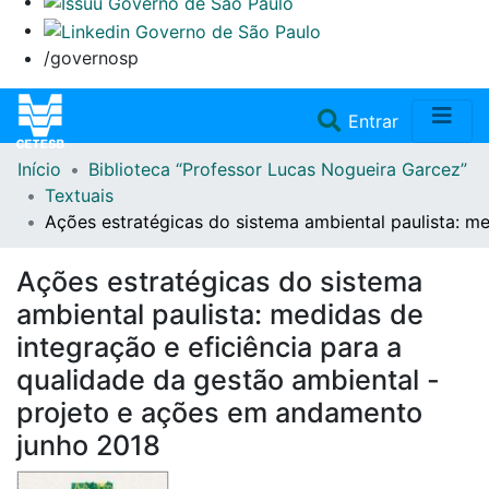
/governosp
(current)
Entrar
Início
Biblioteca “Professor Lucas Nogueira Garcez”
Home
Textuais
Ações estratégicas do sistema ambiental paulista: m
Coleções
Ações estratégicas do sistema
Repositório
ambiental paulista: medidas de
integração e eficiência para a
Doações/Aquisições
qualidade da gestão ambiental -
projeto e ações em andamento
Fale Conosco
junho 2018