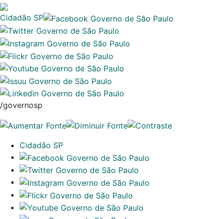
Cidadão SP
/governosp
Cidadão SP