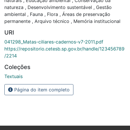
naturais
,
Educação ambiental
,
Conservação da
natureza
,
Desenvolvimento sustentável
,
Gestão
ambiental
,
Fauna
,
Flora
,
Áreas de preservação
permanente
,
Arquivo técnico
,
Memória institucional
URI
041298_Matas-ciliares-cadernos-v7-2011.pdf
https://repositorio.cetesb.sp.gov.br/handle/123456789
/2214
Coleções
Textuais
Página do item completo