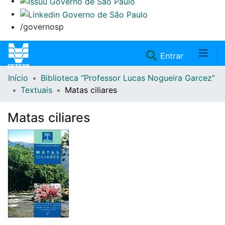
/governosp
(current)
Entrar
Início
Biblioteca “Professor Lucas Nogueira Garcez”
Home
Textuais
Matas ciliares
Coleções
Matas ciliares
Repositório
Doações/Aquisições
Fale Conosco