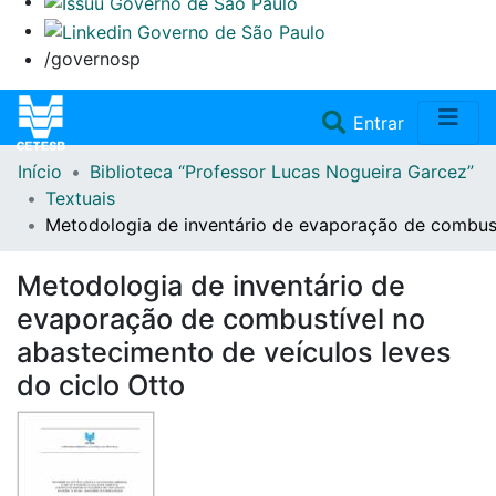
/governosp
(current)
Entrar
Início
Biblioteca “Professor Lucas Nogueira Garcez”
Home
Textuais
Metodologia de inventário de evaporação de combustí
Coleções
Metodologia de inventário de
Repositório
evaporação de combustível no
abastecimento de veículos leves
Doações/Aquisições
do ciclo Otto
Fale Conosco