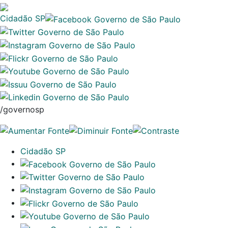
Cidadão SP
/governosp
Cidadão SP