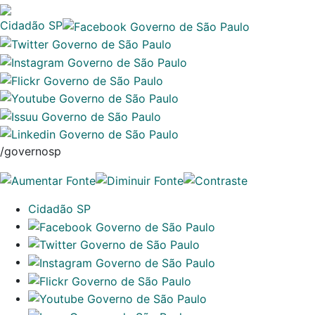
Cidadão SP
/governosp
Cidadão SP