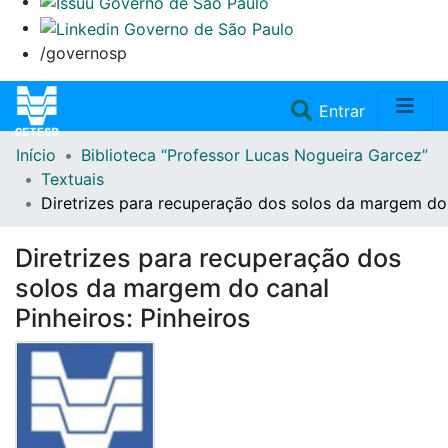
/governosp
(current)
Entrar
Início
Biblioteca “Professor Lucas Nogueira Garcez”
Home
Textuais
Diretrizes para recuperação dos solos da margem do 
Coleções
Diretrizes para recuperação dos
Repositório
solos da margem do canal
Pinheiros: Pinheiros
Doações/Aquisições
Fale Conosco