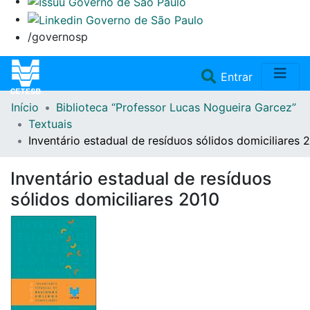
/governosp
(current)
Entrar
Início
Biblioteca “Professor Lucas Nogueira Garcez”
Home
Textuais
Inventário estadual de resíduos sólidos domiciliares 
Coleções
Inventário estadual de resíduos
Repositório
sólidos domiciliares 2010
Doações/Aquisições
Fale Conosco