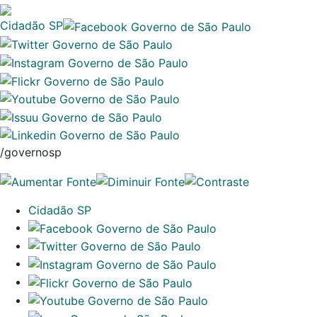
Cidadão SP
/governosp
Cidadão SP