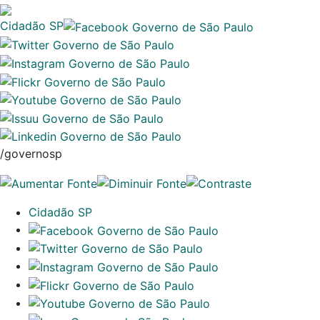
Cidadão SP
/governosp
Cidadão SP