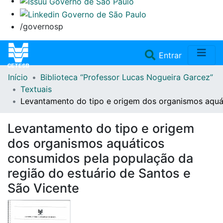
/governosp
(current)
Entrar
Início
Biblioteca “Professor Lucas Nogueira Garcez”
Home
Textuais
Levantamento do tipo e origem dos organismos aquát
Coleções
Levantamento do tipo e origem
Repositório
dos organismos aquáticos
consumidos pela população da
Doações/Aquisições
região do estuário de Santos e
São Vicente
Fale Conosco