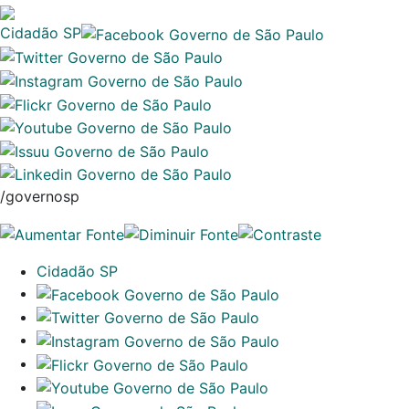
Cidadão SP
/governosp
Cidadão SP