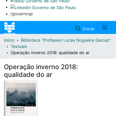
/governosp
(current)
Entrar
Início
Biblioteca “Professor Lucas Nogueira Garcez”
Home
Textuais
Operação inverno 2018: qualidade do ar
Coleções
Operação inverno 2018:
Repositório
qualidade do ar
Doações/Aquisições
Fale Conosco