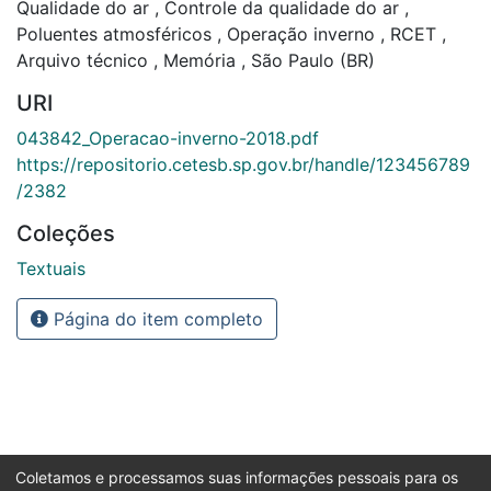
Qualidade do ar
,
Controle da qualidade do ar
,
Poluentes atmosféricos
,
Operação inverno
,
RCET
,
Arquivo técnico
,
Memória
,
São Paulo (BR)
URI
043842_Operacao-inverno-2018.pdf
https://repositorio.cetesb.sp.gov.br/handle/123456789
/2382
Coleções
Textuais
Página do item completo
Coletamos e processamos suas informações pessoais para os