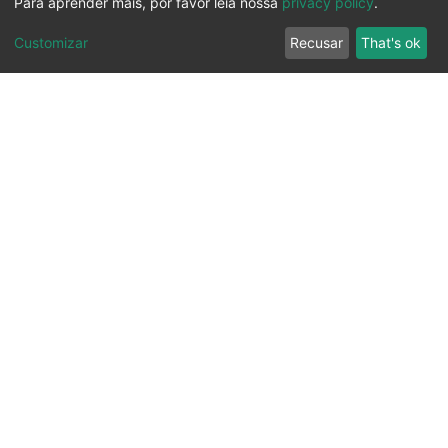
Para aprender mais, por favor leia nossa
privacy policy
.
Customizar
Recusar
That's ok
Ouvidoria
Transparência