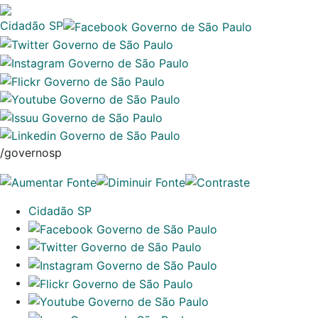
Cidadão SP
/governosp
Cidadão SP