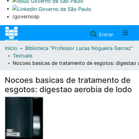
/governosp
(current)
Entrar
Início
Biblioteca “Professor Lucas Nogueira Garcez”
Home
Textuais
Nocoes basicas de tratamento de esgotos: digestao 
Coleções
Nocoes basicas de tratamento de
Repositório
esgotos: digestao aerobia de lodo
Doações/Aquisições
Fale Conosco