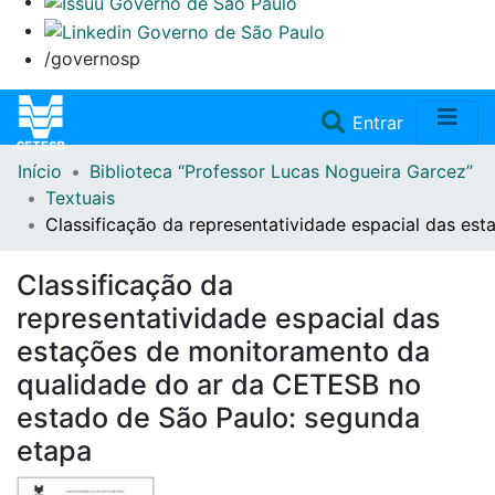
/governosp
(current)
Entrar
Início
Biblioteca “Professor Lucas Nogueira Garcez”
Home
Textuais
Classificação da representatividade espacial das e
Coleções
Classificação da
Repositório
representatividade espacial das
estações de monitoramento da
Doações/Aquisições
qualidade do ar da CETESB no
estado de São Paulo: segunda
Fale Conosco
etapa