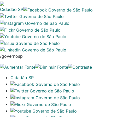
Cidadão SP
/governosp
Cidadão SP