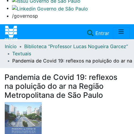
/governosp
(current)
Entrar
Início
Biblioteca “Professor Lucas Nogueira Garcez”
Home
Textuais
Pandemia de Covid 19: reflexos na poluição do ar na
Coleções
Pandemia de Covid 19: reflexos
Repositório
na poluição do ar na Região
Metropolitana de São Paulo
Doações/Aquisições
Fale Conosco