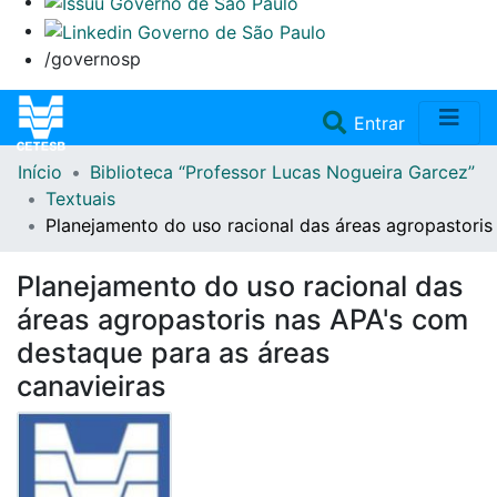
/governosp
(current)
Entrar
Início
Biblioteca “Professor Lucas Nogueira Garcez”
Home
Textuais
Planejamento do uso racional das áreas agropastoris
Coleções
Planejamento do uso racional das
Repositório
áreas agropastoris nas APA's com
destaque para as áreas
Doações/Aquisições
canavieiras
Fale Conosco