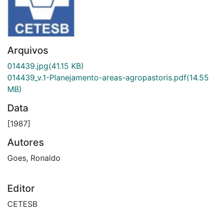
Arquivos
014439.jpg
(41.15 KB)
014439_v.1-Planejamento-areas-agropastoris.pdf
(14.55
MB)
Data
[1987]
Autores
Goes, Ronaldo
Editor
CETESB