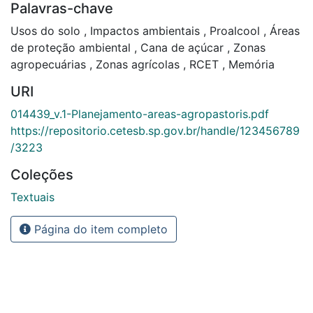
Palavras-chave
Usos do solo
,
Impactos ambientais
,
Proalcool
,
Áreas
de proteção ambiental
,
Cana de açúcar
,
Zonas
agropecuárias
,
Zonas agrícolas
,
RCET
,
Memória
URI
014439_v.1-Planejamento-areas-agropastoris.pdf
https://repositorio.cetesb.sp.gov.br/handle/123456789
/3223
Coleções
Textuais
Página do item completo