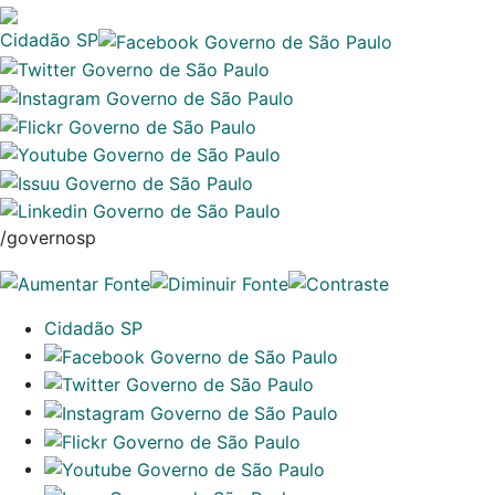
Cidadão SP
/governosp
Cidadão SP