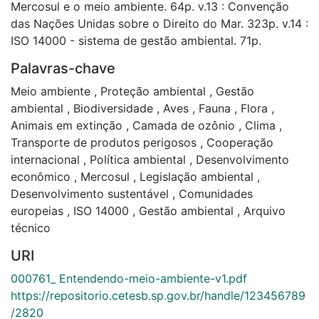
Mercosul e o meio ambiente. 64p. v.13 : Convenção
das Nações Unidas sobre o Direito do Mar. 323p. v.14 :
ISO 14000 - sistema de gestão ambiental. 71p.
Palavras-chave
Meio ambiente
,
Proteção ambiental
,
Gestão
ambiental
,
Biodiversidade
,
Aves
,
Fauna
,
Flora
,
Animais em extinção
,
Camada de ozônio
,
Clima
,
Transporte de produtos perigosos
,
Cooperação
internacional
,
Política ambiental
,
Desenvolvimento
econômico
,
Mercosul
,
Legislação ambiental
,
Desenvolvimento sustentável
,
Comunidades
europeias
,
ISO 14000
,
Gestão ambiental
,
Arquivo
técnico
URI
000761_ Entendendo-meio-ambiente-v1.pdf
https://repositorio.cetesb.sp.gov.br/handle/123456789
/2820