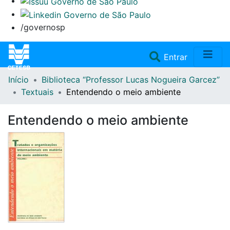
/governosp
(current)
Entrar
Início
Biblioteca “Professor Lucas Nogueira Garcez”
Home
Textuais
Entendendo o meio ambiente
Coleções
Entendendo o meio ambiente
Repositório
Doações/Aquisições
Fale Conosco