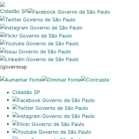
Cidadão SP
/governosp
Cidadão SP