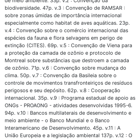
de meio ambiente. 33p. v.2 : Convenção da
biodiversidade. 47p. v.3 : Convenção de RAMSAR :
sobre zonas úmidas de importância internacional
especialmente como habitat de aves aquáticas. 23p.
v.4 : Convenção sobre o comércio internacional das
espécies da fauna e flora selvagens em perigo de
extinção (CITES). 69p. v.5 : Convenção de Viena para
a proteção da camada de ozônio e protocolo de
Montreal sobre substâncias que destroem a camada
de ozônio. 71p. v.6 : Convenção sobre mudança do
clima. 50p. v.7 : Convenção da Basileia sobre o
controle de movimentos transfronteiriços de resíduos
perigosos e seu depósito. 62p. v.8 : Cooperação
internacional. 35p. v.9 : Programa estadual de apoio as
ONGs - PROAONG - atividades desenvolvidas 1995-6.
94p. v.10 : Bancos multilaterais de desenvolvimento e
meio ambiente - o Banco Mundial e o Banco
Interamericano de Desenvolvimento. 45p. v.11 : A
União Europeia e a legislação ambiental 137p. v.12 : O