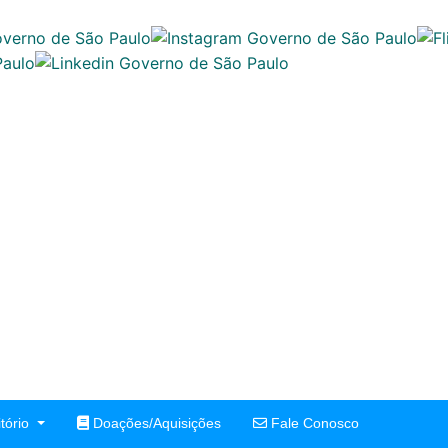
tório
Doações/Aquisições
Fale Conosco