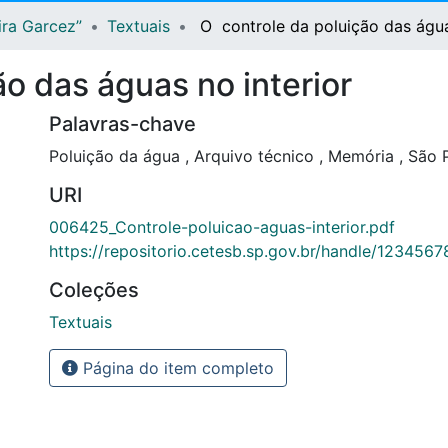
ira Garcez”
Textuais
O controle da poluição das água
o das águas no interior
Palavras-chave
Poluição da água
,
Arquivo técnico
,
Memória
,
São P
URI
006425_Controle-poluicao-aguas-interior.pdf
https://repositorio.cetesb.sp.gov.br/handle/123456
Coleções
Textuais
Página do item completo