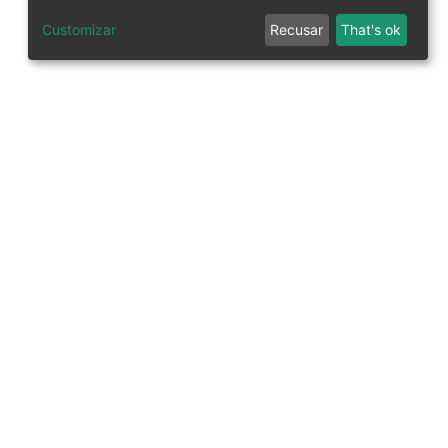
Customizar
Recusar
That's ok
tworks