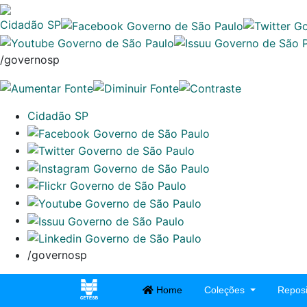
Cidadão SP
/governosp
Cidadão SP
/governosp
Home
Coleções
Reposi