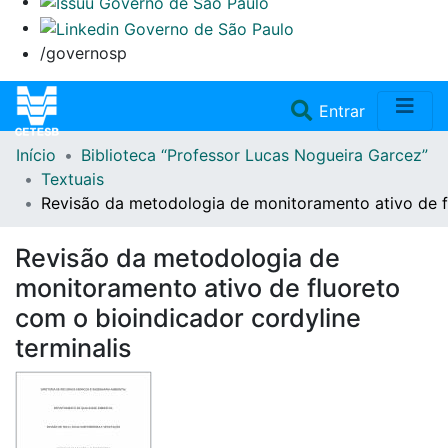
/governosp
(current)
Entrar
Início
Biblioteca “Professor Lucas Nogueira Garcez”
Home
Textuais
Revisão da metodologia de monitoramento ativo de fl
Coleções
Revisão da metodologia de
Repositório
monitoramento ativo de fluoreto
com o bioindicador cordyline
Doações/Aquisições
terminalis
Fale Conosco