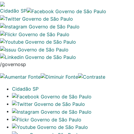
Cidadão SP
/governosp
Cidadão SP