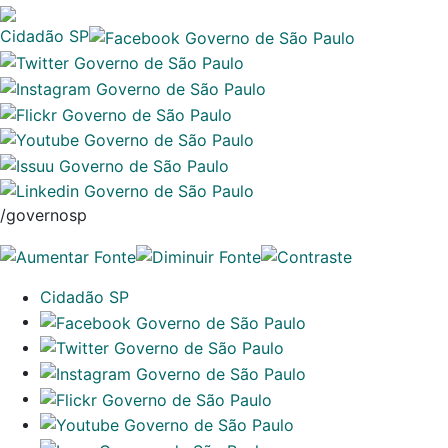
Cidadão SP
/governosp
Cidadão SP