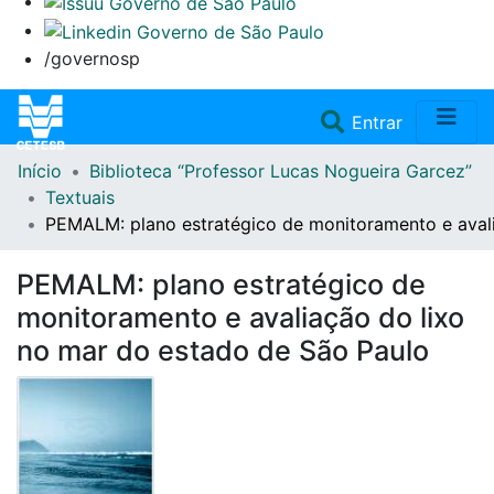
/governosp
(current)
Entrar
Início
Biblioteca “Professor Lucas Nogueira Garcez”
Home
Textuais
PEMALM: plano estratégico de monitoramento e avali
Coleções
PEMALM: plano estratégico de
Repositório
monitoramento e avaliação do lixo
no mar do estado de São Paulo
Doações/Aquisições
Fale Conosco