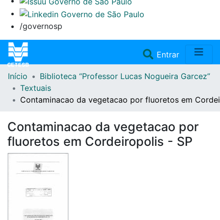
/governosp
(current)
Entrar
Início
Biblioteca “Professor Lucas Nogueira Garcez”
Home
Textuais
Contaminacao da vegetacao por fluoretos em Cordeir
Coleções
Contaminacao da vegetacao por
Repositório
fluoretos em Cordeiropolis - SP
Doações/Aquisições
Fale Conosco