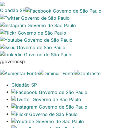
Cidadão SP
/governosp
Cidadão SP