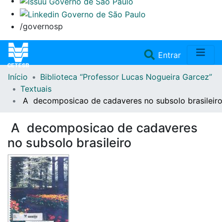
/governosp
(current)
Entrar
Início
Biblioteca “Professor Lucas Nogueira Garcez”
Home
Textuais
A decomposicao de cadaveres no subsolo brasileir
Coleções
A decomposicao de cadaveres
Repositório
no subsolo brasileiro
Doações/Aquisições
Fale Conosco