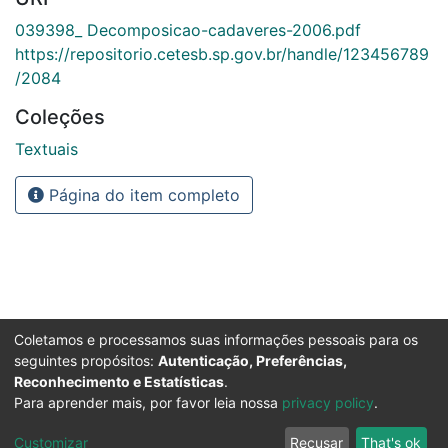
039398_ Decomposicao-cadaveres-2006.pdf
https://repositorio.cetesb.sp.gov.br/handle/123456789
/2084
Coleções
Textuais
Página do item completo
Coletamos e processamos suas informações pessoais para os
seguintes propósitos:
Autenticação, Preferências,
Reconhecimento e Estatísticas
.
Para aprender mais, por favor leia nossa
privacy policy
.
Customizar
Recusar
That's ok