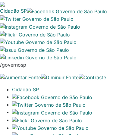
Cidadão SP
/governosp
Cidadão SP