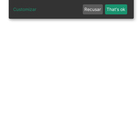
Customizar
Recusar
That's ok
tworks