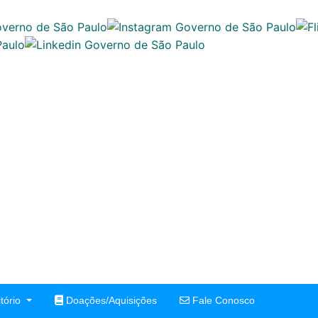
tório
Doações/Aquisições
Fale Conosco