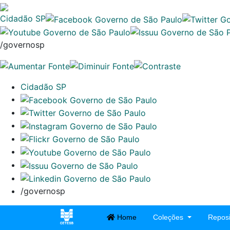
Cidadão SP
/governosp
Cidadão SP
/governosp
Home
Coleções
Reposi