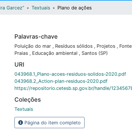
ira Garcez”
Textuais
Plano de ações
Palavras-chave
Poluição do mar
,
Resíduos sólidos
,
Projetos
,
Fonte
Praias
,
Educação ambiental
,
Santos (SP)
URI
043968.1_Plano-acoes-residuos-solidos-2020.pdf
043968.2_Action-plan-residuos-2020.pdf
https://repositorio.cetesb.sp.gov.br/handle/123456
Coleções
Textuais
Página do item completo