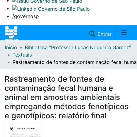
/governosp
(current)
Entrar
Início
Biblioteca “Professor Lucas Nogueira Garcez”
Home
Textuais
Rastreamento de fontes de contaminação fecal human
Coleções
Rastreamento de fontes de
Repositório
contaminação fecal humana e
animal em amostras ambientais
Doações/Aquisições
empregando métodos fenotípicos
e genotípicos: relatório final
Fale Conosco