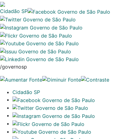
Cidadão SP
/governosp
Cidadão SP