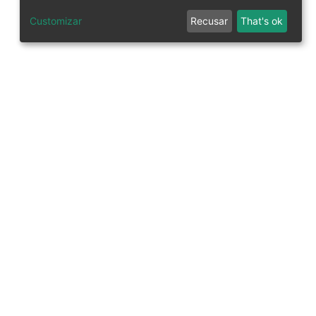
Customizar
Recusar
That's ok
tworks