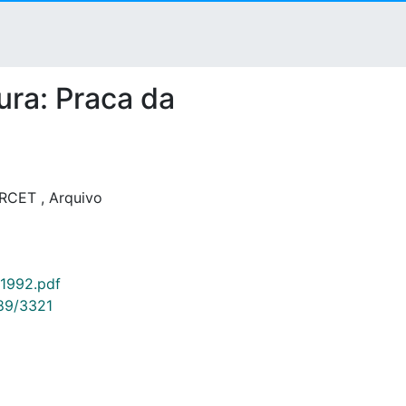
ura: Praca da
RCET
,
Arquivo
-1992.pdf
789/3321