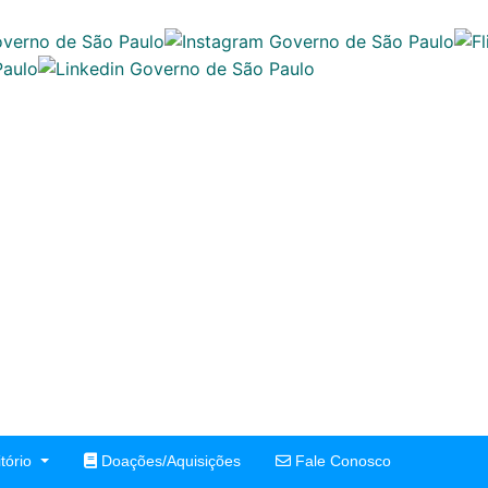
tório
Doações/Aquisições
Fale Conosco