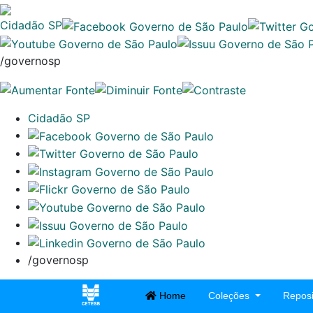
Cidadão SP
/governosp
Cidadão SP
/governosp
Home
Coleções
Reposi