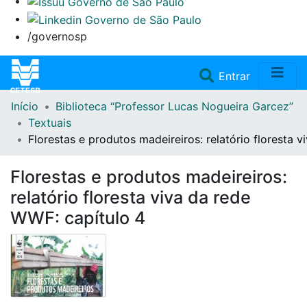
/governosp
(current)
Entrar
Início
Biblioteca “Professor Lucas Nogueira Garcez”
Home
Textuais
Florestas e produtos madeireiros: relatório floresta 
Coleções
Florestas e produtos madeireiros:
Repositório
relatório floresta viva da rede
WWF: capítulo 4
Doações/Aquisições
Fale Conosco