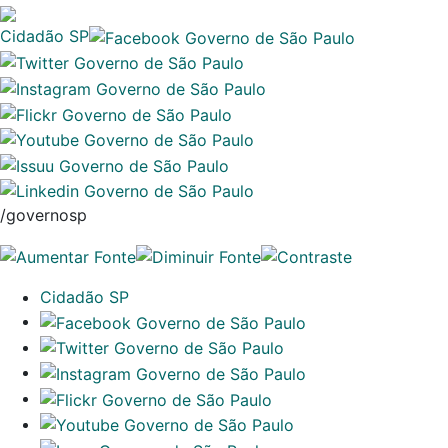
Cidadão SP
/governosp
Cidadão SP