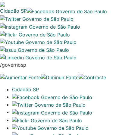
Cidadão SP
/governosp
Cidadão SP