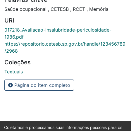
Saúde ocupacional
,
CETESB
,
RCET
,
Memória
URI
017218_Avaliacao-insalubridade-periculosidade-
1986.pdf
https://repositorio.cetesb.sp.gov.br/handle/123456789
/2968
Coleções
Textuais
Página do item completo
Coletamos e processamos suas informações pessoais para os