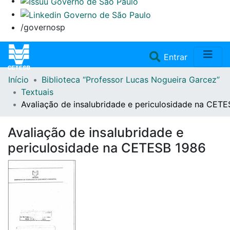
/governosp
(current)
Entrar
Início
Biblioteca “Professor Lucas Nogueira Garcez”
Home
Textuais
Avaliação de insalubridade e periculosidade na CET
Coleções
Avaliação de insalubridade e
Repositório
periculosidade na CETESB 1986
Doações/Aquisições
Fale Conosco