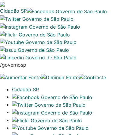
Cidadão SP
/governosp
Cidadão SP