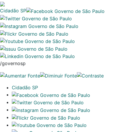
Cidadão SP
/governosp
Cidadão SP