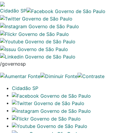
Cidadão SP
/governosp
Cidadão SP