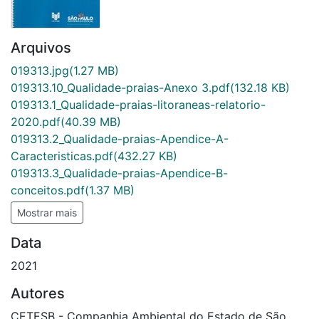
Arquivos
019313.jpg
(1.27 MB)
019313.10_Qualidade-praias-Anexo 3.pdf
(132.18 KB)
019313.1_Qualidade-praias-litoraneas-relatorio-
2020.pdf
(40.39 MB)
019313.2_Qualidade-praias-Apendice-A-
Caracteristicas.pdf
(432.27 KB)
019313.3_Qualidade-praias-Apendice-B-
conceitos.pdf
(1.37 MB)
Mostrar mais
Data
2021
Autores
CETESB - Companhia Ambiental do Estado de São