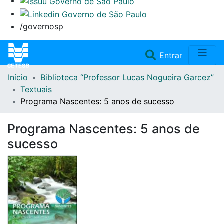
/governosp
(current)
Entrar
Início
Biblioteca “Professor Lucas Nogueira Garcez”
Home
Textuais
Programa Nascentes: 5 anos de sucesso
Coleções
Programa Nascentes: 5 anos de
Repositório
sucesso
Doações/Aquisições
Fale Conosco