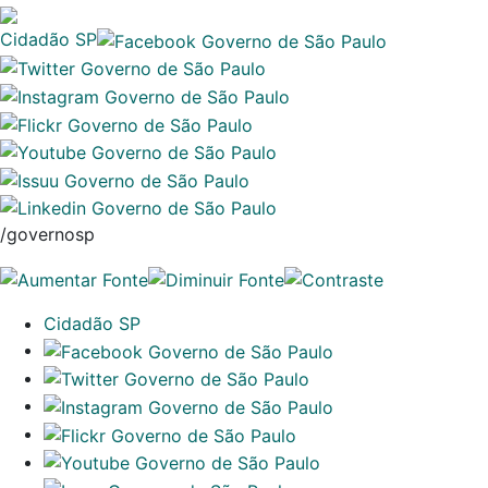
Cidadão SP
/governosp
Cidadão SP