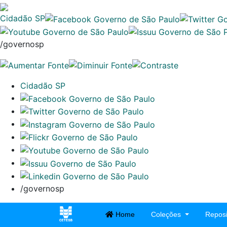
Cidadão SP
/governosp
Cidadão SP
/governosp
Home
Coleções
Reposi