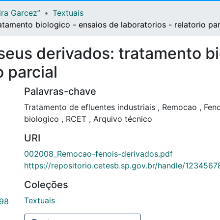
ira Garcez”
Textuais
tamento biologico - ensaios de laboratorios - relatorio par
eus derivados: tratamento bi
o parcial
Palavras-chave
Tratamento de efluentes industriais
,
Remocao
,
Fen
biologico
,
RCET
,
Arquivo técnico
URI
002008_Remocao-fenois-derivados.pdf
https://repositorio.cetesb.sp.gov.br/handle/123456
Coleções
Textuais
.98