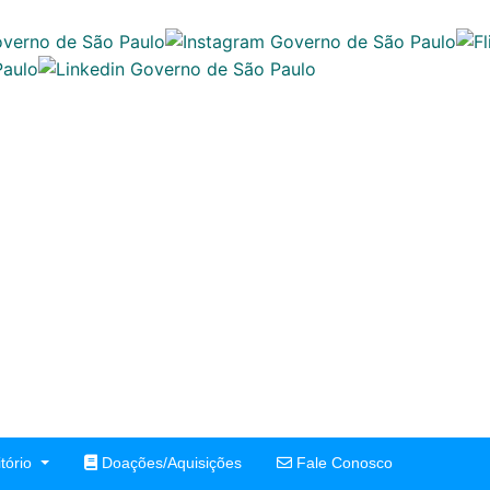
tório
Doações/Aquisições
Fale Conosco