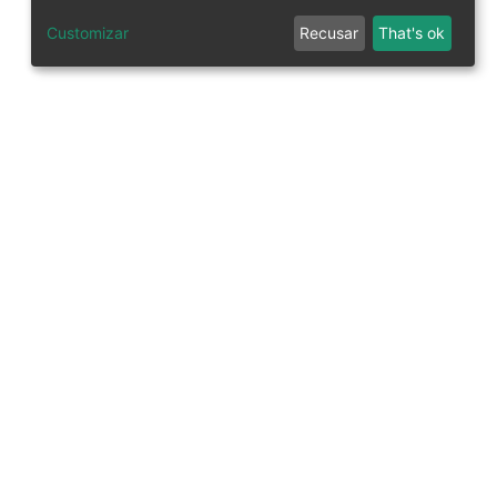
Customizar
Recusar
That's ok
tworks