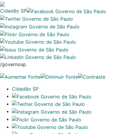
Cidadão SP
/governosp
Cidadão SP