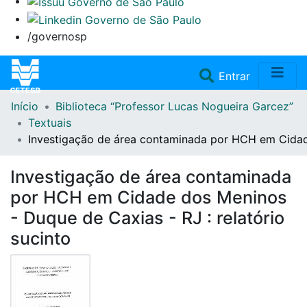
/governosp
(current)
Entrar
Início
Biblioteca “Professor Lucas Nogueira Garcez”
Home
Textuais
Investigação de área contaminada por HCH em Cidade
Coleções
Investigação de área contaminada
Repositório
por HCH em Cidade dos Meninos
- Duque de Caxias - RJ : relatório
Doações/Aquisições
sucinto
Fale Conosco