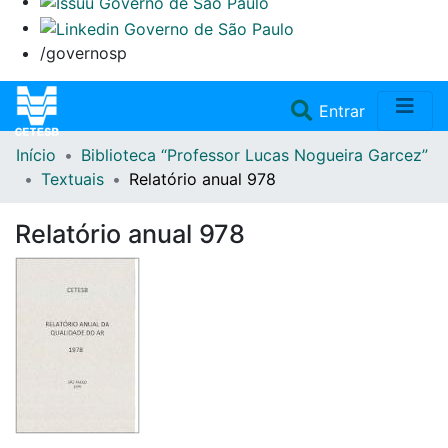
/governosp
(current)
Entrar
Início
Biblioteca “Professor Lucas Nogueira Garcez”
Home
Textuais
Relatório anual 978
Coleções
Relatório anual 978
Repositório
Doações/Aquisições
Fale Conosco