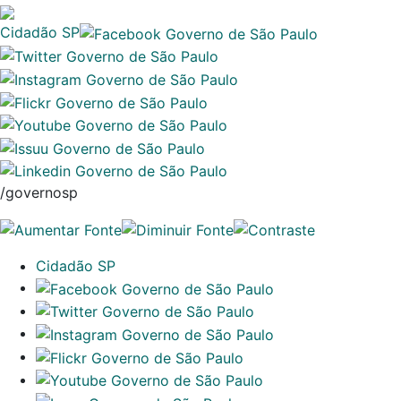
Cidadão SP
/governosp
Cidadão SP