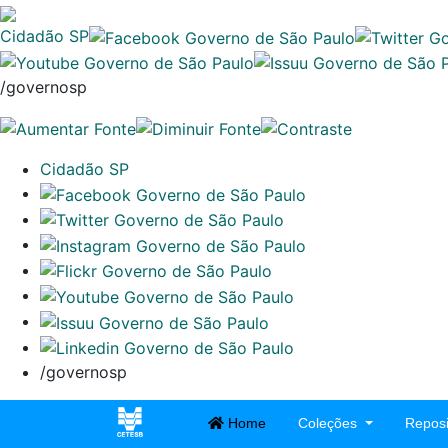
Cidadão SP
/governosp
Cidadão SP
/governosp
Home
Coleções
Reposi