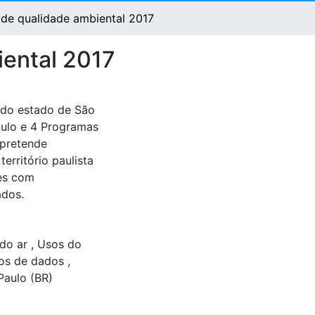
o de qualidade ambiental 2017
iental 2017
a do estado de São
aulo e 4 Programas
 pretende
rritório paulista
res com
ados.
 do ar
,
Usos do
os de dados
,
aulo (BR)