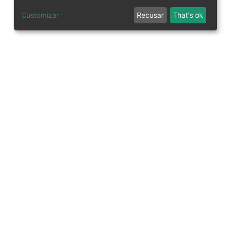
Customizar
Recusar
That's ok
tworks