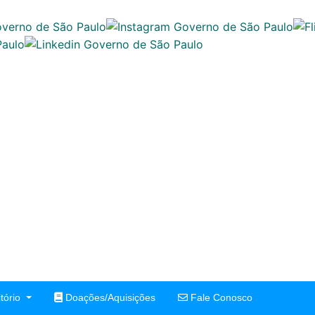
tório
Doações/Aquisições
Fale Conosco