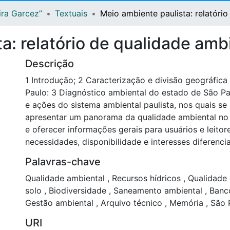
ira Garcez”
Textuais
Meio ambiente paulista: relatóri
a: relatório de qualidade amb
Descrição
1 Introdução; 2 Caracterização e divisão geográfic
Paulo: 3 Diagnóstico ambiental do estado de São P
e ações do sistema ambiental paulista, nos quais se
apresentar um panorama da qualidade ambiental no te
e oferecer informações gerais para usuários e leito
necessidades, disponibilidade e interesses diferenci
Palavras-chave
Qualidade ambiental
,
Recursos hídricos
,
Qualidade
solo
,
Biodiversidade
,
Saneamento ambiental
,
Banc
Gestão ambiental
,
Arquivo técnico
,
Memória
,
São P
URI