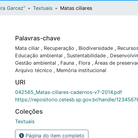
ira Garcez”
Textuais
Matas ciliares
Palavras-chave
Mata ciliar
,
Recuperação
,
Biodiversidade
,
Recursos
Educação ambiental
,
Sustentabilidade
,
Desenvolvim
Gestão ambiental
,
Fauna
,
Flora
,
Áreas de preserv
Arquivo técnico
,
Memória institucional
URI
042565_Matas-ciliares-cadernos-v7-2014.pdf
https://repositorio.cetesb.sp.gov.br/handle/123456
Coleções
Textuais
Página do item completo