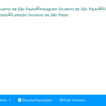
tório
Doações/Aquisições
Fale Conosco