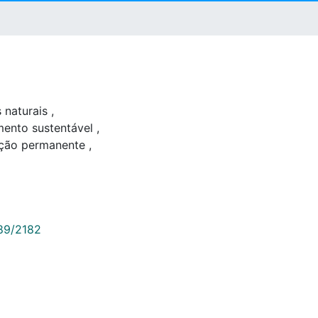
 naturais
,
ento sustentável
,
ação permanente
,
789/2182