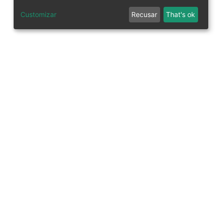
Customizar
Recusar
That's ok
tworks