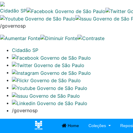
Cidadão SP
/governosp
Cidadão SP
/governosp
Home
Coleções
Reposi