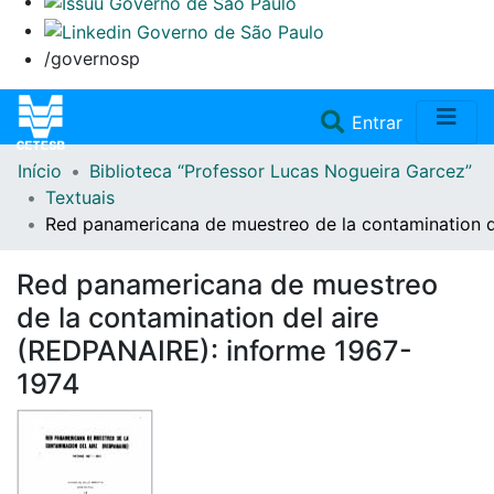
/governosp
(current)
Entrar
Início
Biblioteca “Professor Lucas Nogueira Garcez”
Home
Textuais
Red panamericana de muestreo de la contamination d
Coleções
Red panamericana de muestreo
Repositório
de la contamination del aire
(REDPANAIRE): informe 1967-
Doações/Aquisições
1974
Fale Conosco