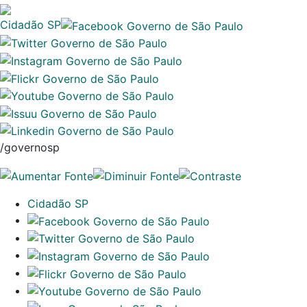
Cidadão SP
/governosp
Cidadão SP