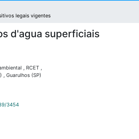
tivos legais vigentes
s d'agua superficiais
ambiental
,
RCET
,
P)
,
Guarulhos (SP)
789/3454