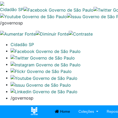
Cidadão SP
/governosp
Cidadão SP
/governosp
Home
Coleções
Reposi