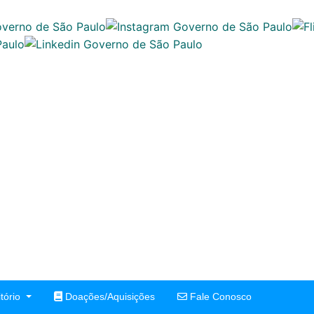
tório
Doações/Aquisições
Fale Conosco