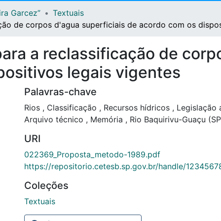
ira Garcez”
Textuais
ção de corpos d'agua superficiais de acordo com os disposi
ra a reclassificação de corpo
ositivos legais vigentes
Palavras-chave
Rios
,
Classificação
,
Recursos hídricos
,
Legislação 
Arquivo técnico
,
Memória
,
Rio Baquirivu-Guaçu (S
URI
022369_Proposta_metodo-1989.pdf
https://repositorio.cetesb.sp.gov.br/handle/123456
Coleções
Textuais