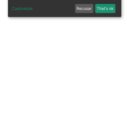
Customizar
Recusar
That's ok
tworks