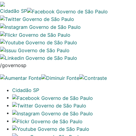
Cidadão SP
/governosp
Cidadão SP