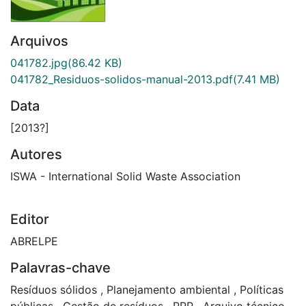
Arquivos
041782.jpg
(86.42 KB)
041782_Residuos-solidos-manual-2013.pdf
(7.41 MB)
Data
[2013?]
Autores
ISWA - International Solid Waste Association
Editor
ABRELPE
Palavras-chave
Resíduos sólidos
,
Planejamento ambiental
,
Políticas