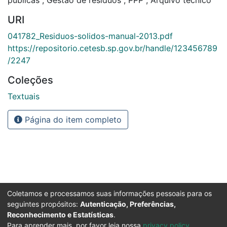
públicas
,
Gestão de resíduos
,
PPP
,
Arquivo técnico
URI
041782_Residuos-solidos-manual-2013.pdf
https://repositorio.cetesb.sp.gov.br/handle/123456789
/2247
Coleções
Textuais
Página do item completo
Coletamos e processamos suas informações pessoais para os
seguintes propósitos:
Autenticação, Preferências,
Reconhecimento e Estatísticas
.
Para aprender mais, por favor leia nossa
privacy policy
.