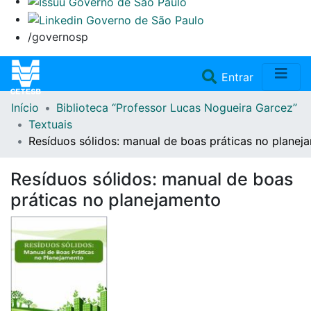
/governosp
(current)
Entrar
Início
Biblioteca “Professor Lucas Nogueira Garcez”
Home
Textuais
Resíduos sólidos: manual de boas práticas no planej
Coleções
Resíduos sólidos: manual de boas
Repositório
práticas no planejamento
Doações/Aquisições
Fale Conosco