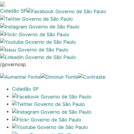
Cidadão SP
/governosp
Cidadão SP