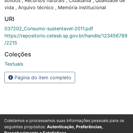
sólidos
,
Recursos naturais
,
Cidadania
,
Qualidade de
vida
,
Arquivo técnico
,
Memória institucional
URI
037202_Consumo-sustentavel-2011.pdf
https://repositorio.cetesb.sp.gov.br/handle/123456789
/2215
Coleções
Textuais
Página do item completo
Coletamos e processamos suas informações pessoais para os
seguintes propósitos:
Autenticação, Preferências,
Reconhecimento e Estatísticas
.