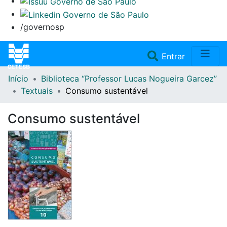
/governosp
(current)
Entrar
Início
Biblioteca “Professor Lucas Nogueira Garcez”
Home
Textuais
Consumo sustentável
Coleções
Consumo sustentável
Repositório
Doações/Aquisições
Fale Conosco